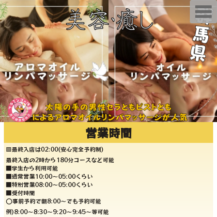
T
o
g
g
l
e
n
a
v
i
g
a
t
i
o
n
営業時間
🟩最終入店は02:00(安心完全予約制)
最終入店の2時から180分コースなど可能
■学生から利用可能
■通常営業10:00〜05:00くらい
■特別営業08:00〜05:00くらい
■受付時間
⭕️事前予約で朝8:00〜でも予約可能
例)8:00〜8:30〜9:20〜9:45〜等可能