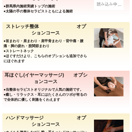
●群馬県内施術実績トップの施術
●太陽の手の整体セラピストともによる施術
ストレッチ整体 オプ
ションコース
●首まわり・肩まわり・肩甲骨まわり・背中痛・腰
痛・脚の疲れ・股関節まわり
●ストレートネック
●ほぐすだけより、こちらのオプションも追加でさら
にほぐれます
耳ほぐし(イヤーマッサージ) オプシ
ョンコース
●当整体セラピストオリジナルで人気の施術です。
●癒し・リラックス・耳にはたくさんのツボが有るの
で全体的に優しく刺激をくわえます
ハンドマッサージ オプ
ションコース