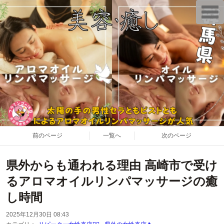
T
o
g
g
l
e
n
a
v
i
g
a
t
i
o
n
前のページ
一覧へ
次のページ
県外からも通われる理由 高崎市で受け
るアロマオイルリンパマッサージの癒
し時間
2025年12月30日 08:43